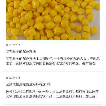
2023-04-10
塑料粒子的配色方法
塑料粒子的配色方法 1.目测配色 一个有经验的配色人员，在配色
之前，必须对他所需要的着色剂有比较清晰的概念。要掌握着色
剂混用着色的一般规律，还应对所用的着色剂的性能，如色调、
色光、迁移性、耐热性、耐候性、化学稳定性等有比较清楚的了
解，同时积累有代表性的各种塑料着色样品和配色。在找到适合
2023-04-10
的着色
区别改性尼龙质量好坏有这5招
改性尼龙是工程塑料中的一类，是以尼龙原料为基料再加以改变
其物理性质而形成的颗粒状产品，以尼龙原料为基料，加以改变
其物理性质而形成的颗粒状产品。如：增强尼龙，增韧尼龙，耐
磨尼龙，无卤阻燃尼龙，导电尼龙，阻燃尼龙等。 改性尼龙是目